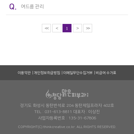
Q.
여드름 관리
<<
<
>
>>
1
이용약관
개인정보취급방침
이메일무단수집거부
비급여 수가표
경기도 화성시 동탄반석로 204 동탄제일프라자 402호
TEL : 031-613-8811 대표자 : 이상진
사업자등록번호 : 135-31-67806
COPYRIGHT(C) thinkcreative.co.kr. ALL RIGHTS RESERVED.