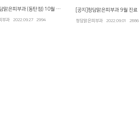
담맑은피부과 (동탄점) 10월 진
[공지]청담맑은피부과 9월 진료
피부과
2022.09.27
2994
청담맑은피부과
2022.09.01
2886